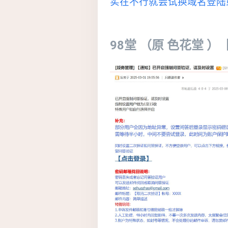
实在不行就尝试换域名登陆
98堂 （原 色花堂 