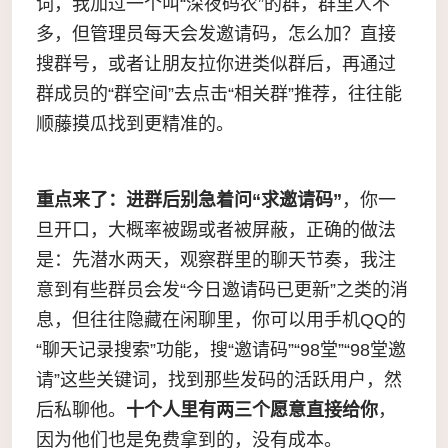
词，我加过一个叫“深夜码农”的群，群里人不
多，但管理员每天会发邀请码，怎么加？直接
搜群号，或者让朋友拉你进类似群后，再通过
群成员的“群空间”去点击“相关群”推荐，往往能
顺藤摸瓜找到更精准的。
重点来了：进群后别急着问“求邀请码”
，你一
旦开口，大概率被踢或者被屏蔽，正确的做法
是：先潜水两天，观察群里的聊天节奏，我注
意到有些群员会发“今日邀请码已更新”之类的消
息，但往往隐藏在闲聊里，你可以用手机QQ的
“聊天记录搜索”功能，搜“邀请码”“98堂”“98堂邀
请”这些关键词，找到那些发码的活跃用户，然
后私聊他。
十个人里有两三个愿意直接给你
，
因为他们也是免费拿到的，没有成本。