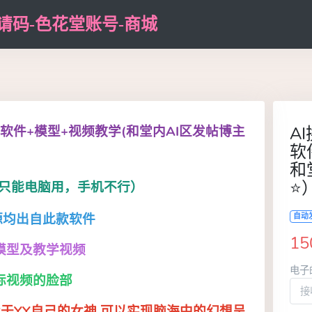
邀请码-色花堂账号-商城
脑软件+模型+视频教学(和堂内AI区发帖博主
A
软
和
⭐
只能电脑用，手机不行）
源均出自此款软件
自动
15
模型及教学视频
电子
标视频的脸部
于YY自己的女神 可以实现脑海中的幻想呈