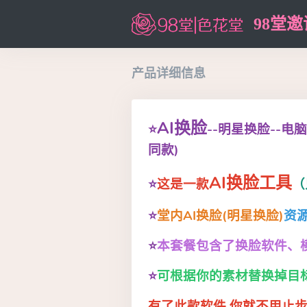
98堂
产品详细信息
AI换脸
⭐
--明星换脸--电
同款)
AI换脸工具
⭐
这是一款
（
⭐
堂内AI换脸(明星换脸)
资
⭐
本套餐包含了换脸软件、
⭐
可根据你的素材替换掉目
有了此款软件 你就不用止步