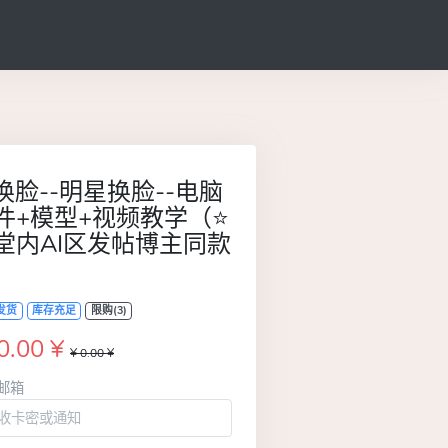
I换脸--明星换脸--电脑
件+模型+视频教学（⭐
堂内AI区发帖博主同款
）
发货
库存充足
限购(3)
0.00 ¥
¥ 0.00 ¥
邮箱