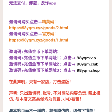
无法支付，卸载，反诈app
邀请码购买点击→
精英码：
https://98yqm.xyz/goods/2.html
邀请码购买点击→
官方码：
https://98yqm.xyz/goods/1.html
邀请码+充值金币下单网站：
邀请码+
充值金币
下单网址1：点击→
98yqm.vip
邀请码+
充值金币
下单网址
2：
点击→
98yqm.club
邀请码+
充值金币
下单网址
3：
点击→
98yqm.shop
在此声明，
只有一家店
，打击盗版！
声明: 只出邀请码
账号
不对网站内容负责
,
,
, 禁止模
与本店文案类似均为假冒
小心被骗！
仿
,
,
与
本站
页面
不一样的，都是
模仿的，切勿下错单！